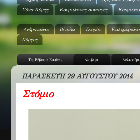
Σύκα Κύμης
Κουμιώτικες συνταγές
Κουμιώτι
Ανδρονιάνοι
Βίταλα
Ενορία
Καλημεριάνο
Πύργος
Της Εύβοιας Εικόνες
Αλιβέρι
Αυλωνάρι
ΠΑΡΑΣΚΕΥΉ 29 ΑΥΓΟΎΣΤΟΥ 2014
Στόμιο